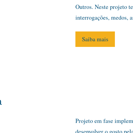
Outros. Neste projeto t
interrogações, medos, 
Saiba mais
a
Projeto em fase implem
desenvolver o gosto pel